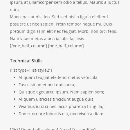
ipsum, at ullamcorper sem odio a tellus. Mauris a luctus
nunc.
Maecenas at nisl leo. Sed sed nisl a ligula eleifend
posuere ut nec sapien. Proin tempor neque mi. Duis
pretium dignissim elit nec feugiat. Morbi non orci felis.
Nam vitae metus a orci iaculis facilisis.
[/one_half_column] [one_half_column]
Technical Skills
[list type=”list-style2″]
Aliquam feugiat eleifend metus vehicula;
Fusce sit amet orci quis arcu;
Quisque eget arcu ipsum. Nam sapien sem;
Aliquam ultricies tincidunt augue quis;
Vivamus id orci nec lacus pharetra fringilla;
Donec ornare lobortis elit, non viverra diam.
[/list] [/one_half_column] [/row] [/accordion]