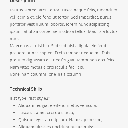
Description
Mauris laoreet arcu tortor. Fusce neque felis, bibendum
vel lacinia et, eleifend ut tortor. Sed imperdiet, purus
porttitor vestibulum lobortis, lorem nunc adipiscing
ipsum, at ullamcorper sem odio a tellus. Mauris a luctus
nunc.
Maecenas at nisl leo. Sed sed nisl a ligula eleifend
posuere ut nec sapien. Proin tempor neque mi. Duis
pretium dignissim elit nec feugiat. Morbi non orci felis.
Nam vitae metus a orci iaculis facilisis.
[/one_half_column] [one_half_column]
Technical Skills
[list type=”list-style2″]
Aliquam feugiat eleifend metus vehicula;
Fusce sit amet orci quis arcu;
Quisque eget arcu ipsum. Nam sapien sem;
Aliquam ultricies tincidunt augue quis;